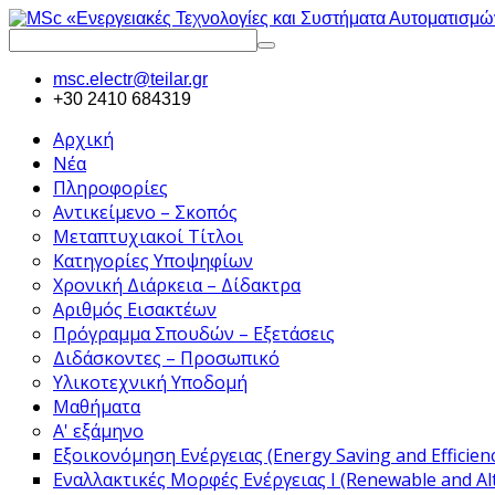
msc.electr@teilar.gr
+30 2410 684319
Αρχική
Νέα
Πληροφορίες
Αντικείμενο – Σκοπός
Μεταπτυχιακοί Τίτλοι
Κατηγορίες Υποψηφίων
Χρονική Διάρκεια – Δίδακτρα
Αριθμός Εισακτέων
Πρόγραμμα Σπουδών – Εξετάσεις
Διδάσκοντες – Προσωπικό
Υλικοτεχνική Υποδομή
Μαθήματα
Α' εξάμηνο
Εξοικονόμηση Ενέργειας (Energy Saving and Efficien
Εναλλακτικές Μορφές Ενέργειας Ι (Renewable and Alt