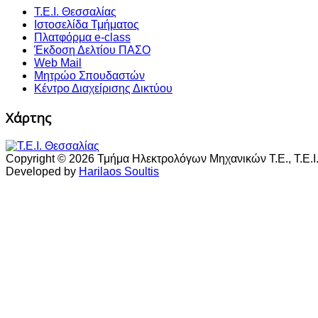
Τ.Ε.Ι. Θεσσαλίας
Ιστοσελίδα Τμήματος
Πλατφόρμα e-class
Έκδοση Δελτίου ΠΑΣΟ
Web Mail
Μητρώο Σπουδαστών
Κέντρο Διαχείρισης Δικτύου
Χάρτης
Copyright © 2026 Τμήμα Ηλεκτρολόγων Μηχανικών Τ.Ε., Τ.Ε.Ι.
Developed by
Harilaos Soultis