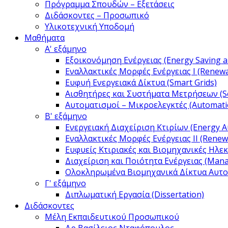
Πρόγραμμα Σπουδών – Εξετάσεις
Διδάσκοντες – Προσωπικό
Υλικοτεχνική Υποδομή
Μαθήματα
Α' εξάμηνο
Εξοικονόμηση Ενέργειας (Energy Saving an
Εναλλακτικές Μορφές Ενέργειας Ι (Renewab
Ευφυή Ενεργειακά Δίκτυα (Smart Grids)
Αισθητήρες και Συστήματα Μετρήσεων (S
Αυτοματισμοί – Μικροελεγκτές (Automatio
Β' εξάμηνο
Ενεργειακή Διαχείριση Κτιρίων (Energy Au
Εναλλακτικές Μορφές Ενέργειας IΙ (Renewa
Ευφυείς Κτιριακές και Βιομηχανικές Ηλεκτρ
Διαχείριση και Ποιότητα Ενέργειας (Mana
Ολοκληρωμένα Βιομηχανικά Δίκτυα Αυτομ
Γ' εξάμηνο
Διπλωματική Εργασία (Dissertation)
Διδάσκοντες
Μέλη Εκπαιδευτικού Προσωπικού