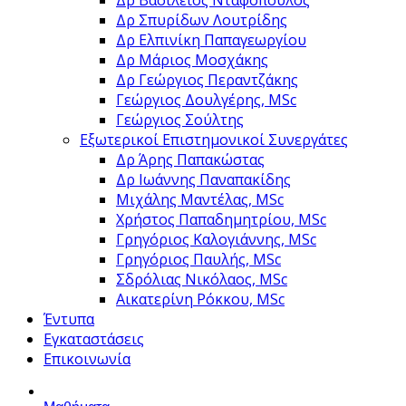
Δρ Βασίλειος Νταφόπουλος
Δρ Σπυρίδων Λουτρίδης
Δρ Ελπινίκη Παπαγεωργίου
Δρ Μάριος Μοσχάκης
Δρ Γεώργιος Περαντζάκης
Γεώργιος Δουλγέρης, MSc
Γεώργιος Σούλτης
Εξωτερικοί Επιστημονικοί Συνεργάτες
Δρ Άρης Παπακώστας
Δρ Ιωάννης Παναπακίδης
Μιχάλης Μαντέλας, MSc
Χρήστος Παπαδημητρίου, MSc
Γρηγόριος Καλογιάννης, MSc
Γρηγόριος Παυλής, MSc
Σδρόλιας Νικόλαος, MSc
Αικατερίνη Ρόκκου, MSc
Έντυπα
Εγκαταστάσεις
Επικοινωνία