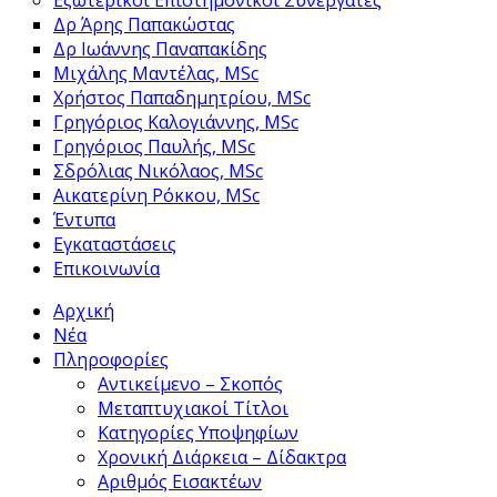
Εξωτερικοί Επιστημονικοί Συνεργάτες
Δρ Άρης Παπακώστας
Δρ Ιωάννης Παναπακίδης
Μιχάλης Μαντέλας, MSc
Χρήστος Παπαδημητρίου, MSc
Γρηγόριος Καλογιάννης, MSc
Γρηγόριος Παυλής, MSc
Σδρόλιας Νικόλαος, MSc
Αικατερίνη Ρόκκου, MSc
Έντυπα
Εγκαταστάσεις
Επικοινωνία
Αρχική
Νέα
Πληροφορίες
Αντικείμενο – Σκοπός
Μεταπτυχιακοί Τίτλοι
Κατηγορίες Υποψηφίων
Χρονική Διάρκεια – Δίδακτρα
Αριθμός Εισακτέων