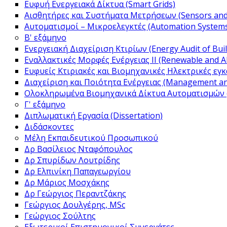
Ευφυή Ενεργειακά Δίκτυα (Smart Grids)
Αισθητήρες και Συστήματα Μετρήσεων (Sensors an
Αυτοματισμοί – Μικροελεγκτές (Automation Systems
Β' εξάμηνο
Ενεργειακή Διαχείριση Κτιρίων (Energy Audit of Bui
Εναλλακτικές Μορφές Ενέργειας IΙ (Renewable and Alt
Ευφυείς Κτιριακές και Βιομηχανικές Ηλεκτρικές εγκατ
Διαχείριση και Ποιότητα Ενέργειας (Management and
Ολοκληρωμένα Βιομηχανικά Δίκτυα Αυτοματισμών (
Γ' εξάμηνο
Διπλωματική Εργασία (Dissertation)
Διδάσκοντες
Μέλη Εκπαιδευτικού Προσωπικού
Δρ Βασίλειος Νταφόπουλος
Δρ Σπυρίδων Λουτρίδης
Δρ Ελπινίκη Παπαγεωργίου
Δρ Μάριος Μοσχάκης
Δρ Γεώργιος Περαντζάκης
Γεώργιος Δουλγέρης, MSc
Γεώργιος Σούλτης